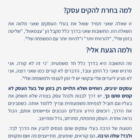
למה בחרת להקים עסק?
זו שאלה שאני תמיד שואל את בעלי העסקים שאני מלווה את
השאלה הזו. התשובות שאני בדרך כלל מקבל הן ״עצמאות", "שליטה
בזמן שלי", "להרוויח יותר" ו"להיות יותר עם המשפחה שלי".
ולמה הגעת אלי?
פה התשובה היא בדרך כלל חד משמעית: ״כי זה לא קורה. אני
מרגיש שאני כל הזמן עובד, הדברים לא קורים כמו שאני רוצה, אני
לא מגיע ליעדים שלי ובקושי יש לי זמן לעצמי ולמשפחה שלי".
עסקים יציבים, רווחיים ושלא תלויים רק בזמן של בעל העסק לא
קמים סתם כך
,
יש דרך לבנות ולנהל עסק בצורה שלא תשחק את
בעליו וגם תוביל לצמיחה משמעותית
וצריך ללמוד אותה. כשמבינים
את הדרך, רוכשים הידע והכלים הנכונים ומיישמים אותם, הכול
נראה אחרת.
העסק מתפתח, מתרחב, גדל ומתייצב.
הטעות של הרבה בעלי עסקים שהם מנסים להבין את הדרך לבד.
ולבד? עולה הרבה.
הם קוראים, שומעים, מתייעצים פה ושם ומקווים