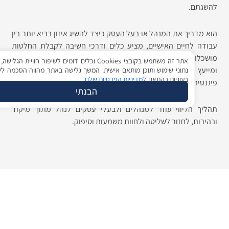
תם.
דריך את המנהל או בעל העסק כיצד להשיג איזון בריא יותר בין
 לחיים האישיים, מציע כלים ודרכי חשיבה לקבלת החלטות
ות, נותן כלים והדרכה להתפתחות וצמיחה אישית ומלווה
אתר זה משתמש בקובצי Cookies וכלים דומים לשיפור חוויית הגלישה, ניתוח
ץ עסקית בתחומים כגון אסטרטגיה עסקית, שיווק, התנהלות
נתוני שימוש ותוכן מותאם אישית. המשך גלישה באתר מהווה הסכמה לשימוש
בעוגיות בהתאם
למדיניות הפרטיות שלנו
ת ועוד.
הבנתי
 הליווי עוזר למנהלים ולבעלי עסקים לנהל מתוך מיקוד
ות, לחזור לשליטה ולחוות משמעות וסיפוק.