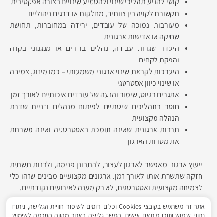
קושי להניע תהליכי שינוי ולהטמיע שינויים בצורה אפקטיבית
תקשורת לקויה בין צוותים, מחלקות או דרגים ניהוליים
מעורבות נמוכה של עובדים, ירידה במחוברות, תחושת
שחיקה או אדישות ארגונית
היעדר שגרות עבודה, נהלים ברורים או מנגנוני בקרה
והפקת לקחים
היערכות לקראת שינוי ארגוני משמעותי – כמו מיזוג, צמיחה
או שינוי כיוון אסטרטגי
אתגרים בגיוס, שימור והנעה של עובדים איכותיים לאורך זמן
חוסר בתהליכים שיטתיים לפיתוח מנהלים ובניית שדרת
הנהלה מקצועית
תרבות ארגונית שאינה תומכת באסטרטגיה ואינה משרתת
את מטרות הארגון
ייעוץ ארגוני מאפשר לארגון לעצור, להתבונן פנימה, ולבנות תשתית
חזקה שתשרת אותו לאורך זמן. ארגונים מקצועיים מבינים שזהו כלי
לצמיחה מקצועית ואסטרטגית, לא רק מענה לאירועים נקודתיים.
אתר זה משתמש בקובצי Cookies וכלים דומים לשיפור חוויית הגלישה, ניתוח
נתוני שימוש ותוכן מותאם אישית. המשך גלישה באתר מהווה הסכמה לשימוש