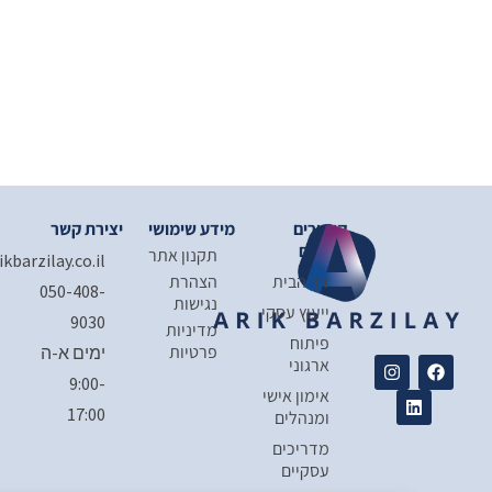
קישורים
מידע שימושי
יצירת קשר
מהירים
תקנון אתר​
arik@arikbarzilay.co.il
דף הבית
הצהרת
050-408-
נגישות​
ייעוץ עסקי
9030
מדיניות
פיתוח
פרטיות​
ימים א-ה
I
L
ארגוני
n
i
9:00-
אימון אישי
s
n
17:00
t
k
ומנהלים
a
e
מדריכים
g
d
r
i
עסקיים
a
n