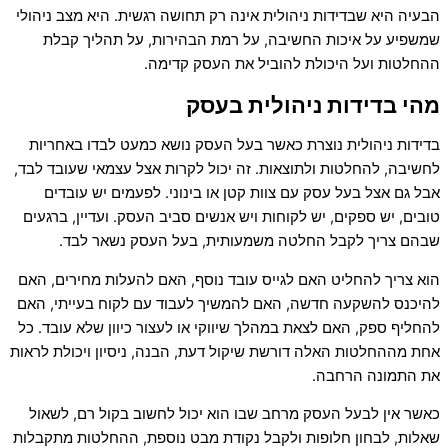
הבעיה היא שבדידות ניהולית אינה רק תחושה רגשית. היא מצב ניהולי
שמשפיע על איכות החשיבה, על רמת הבהירות, על תהליך קבלת
ההחלטות ועל היכולת להוביל את העסק קדימה.
מהי בדידות ניהולית בעסק
בדידות ניהולית נוצרת כאשר בעל העסק נושא כמעט לבדו באחריות
לחשיבה, להחלטות ולתוצאות. זה יכול לקרות אצל עצמאי שעובד לבד,
אבל גם אצל בעל עסק עם צוות קטן או בינוני. לפעמים יש עובדים
טובים, יש ספקים, יש לקוחות ויש אנשים סביב העסק. ועדיין, ברגעים
שבהם צריך לקבל החלטה משמעותית, בעל העסק נשאר לבד.
הוא צריך להחליט האם לגייס עובד נוסף, האם להעלות מחירים, האם
להיכנס להשקעה חדשה, האם להמשיך לעבוד עם לקוח בעייתי, האם
להחליף ספק, האם לצאת במהלך שיווקי או לעצור כיוון שלא עובד. כל
אחת מההחלטות האלה דורשת שיקול דעת, הבנה, ניסיון ויכולת לראות
את התמונה הרחבה.
כאשר אין לבעל העסק מרחב שבו הוא יכול לחשוב בקול רם, לשאול
שאלות, לבחון חלופות ולקבל נקודת מבט נוספת, ההחלטות מתקבלות