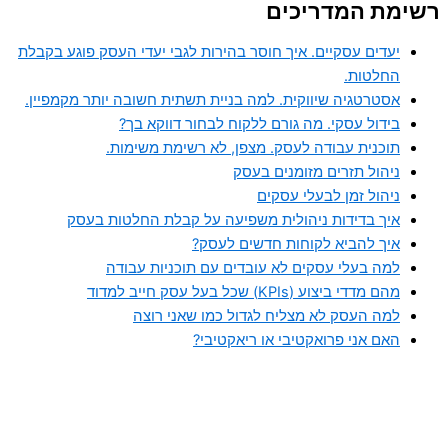
רשימת המדריכים
יעדים עסקיים. איך חוסר בהירות לגבי יעדי העסק פוגע בקבלת
החלטות.
אסטרטגיה שיווקית. למה בניית תשתית חשובה יותר מקמפיין.
בידול עסקי. מה גורם ללקוח לבחור דווקא בך?
תוכנית עבודה לעסק. מצפן, לא רשימת משימות.
ניהול תזרים מזומנים בעסק
ניהול זמן לבעלי עסקים
איך בדידות ניהולית משפיעה על קבלת החלטות בעסק
איך להביא לקוחות חדשים לעסק?
למה בעלי עסקים לא עובדים עם תוכניות עבודה
מהם מדדי ביצוע (KPIs) שכל בעל עסק חייב למדוד
למה העסק לא מצליח לגדול כמו שאני רוצה
האם אני פרואקטיבי או ריאקטיבי?